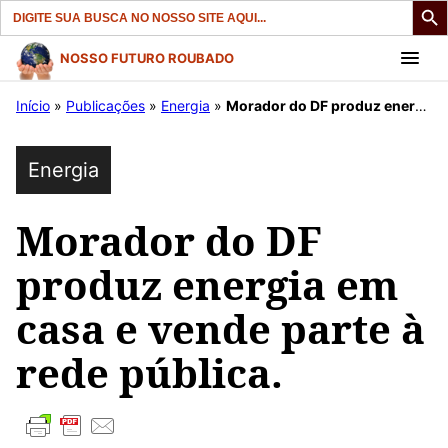
Search
for:
Pular
NOSSO FUTURO ROUBADO
para
Início
»
Publicações
»
Energia
»
Morador do DF produz energia em casa e vende parte à rede pública.
o
conteúdo
Energia
Morador do DF
produz energia em
casa e vende parte à
rede pública.