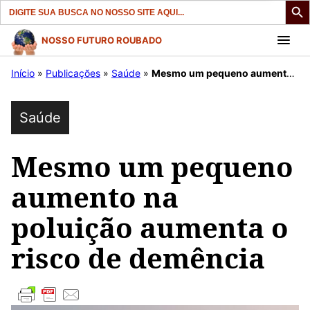
Search
for:
Pular
NOSSO FUTURO ROUBADO
para
Início
»
Publicações
»
Saúde
»
Mesmo um pequeno aumento na poluição aumenta o risco de demência
o
conteúdo
Saúde
Mesmo um pequeno
aumento na
poluição aumenta o
risco de demência