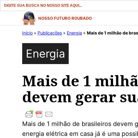
Search
for:
Pular
NOSSO FUTURO ROUBADO
para
Início
»
Publicações
»
Energia
»
Mais de 1 milhão de bra
o
conteúdo
Energia
Mais de 1 milhã
devem gerar su
Mais de 1 milhão de brasileiros devem g
energia elétrica em casa já é uma possi