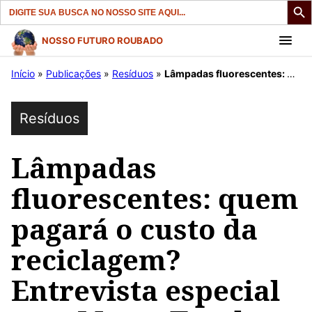
Search
for:
Pular
NOSSO FUTURO ROUBADO
para
Início
»
Publicações
»
Resíduos
»
Lâmpadas fluorescentes: quem pagará o custo da reciclagem? Entrevista especial com Marta Tocchett.
o
conteúdo
Resíduos
Lâmpadas
fluorescentes: quem
pagará o custo da
reciclagem?
Entrevista especial