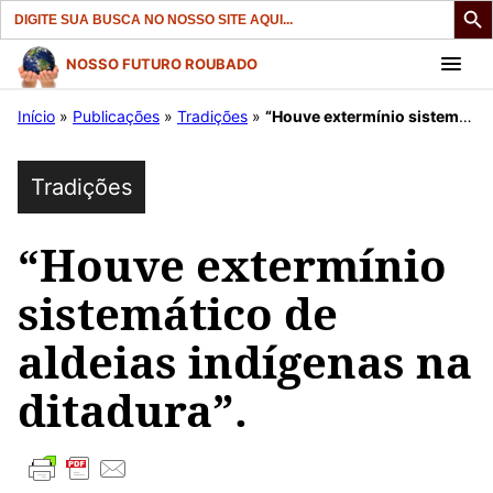
Search
for:
Pular
NOSSO FUTURO ROUBADO
para
Início
»
Publicações
»
Tradições
»
“Houve extermínio sistemático de aldeias indígenas na ditadura”.
o
conteúdo
Tradições
“Houve extermínio
sistemático de
aldeias indígenas na
ditadura”.