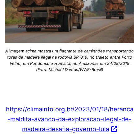
A
i
magem acima mostra um flagrante de caminhões transportando
toras de madeira ilegal na rodovia BR-319, no trajeto entre Porto
Velho, em Rondônia, e Humaitá, no Amazonas em 24/08/2019
(Foto: Michael Dantas/WWF-Brasil)
https://climainfo.org.br/2023/01/18/heranca
-maldita-avanco-da-exploracao-ilegal-de-
madeira-desafia-governo-lula