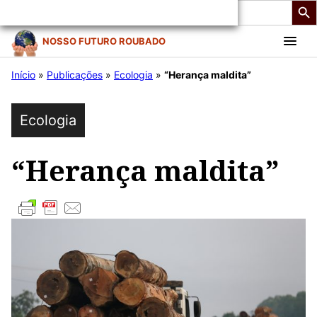
Search
for:
Pular
NOSSO FUTURO ROUBADO
para
Início
»
Publicações
»
Ecologia
»
“Herança maldita”
o
conteúdo
Ecologia
“Herança maldita”