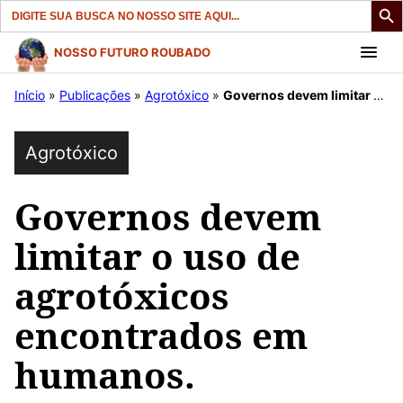
Search
for:
Pular
NOSSO FUTURO ROUBADO
para
Início
»
Publicações
»
Agrotóxico
»
Governos devem limitar o uso de agrotóxicos encontrados em humanos.
o
conteúdo
Agrotóxico
Governos devem
limitar o uso de
agrotóxicos
encontrados em
humanos.