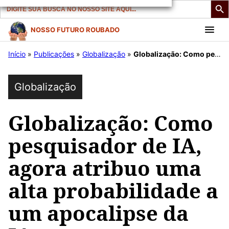
Search
for:
Pular
NOSSO FUTURO ROUBADO
para
Início
»
Publicações
»
Globalização
»
Globalização: Como pesquisador de IA, agora atribuo uma alta probabilidade a um apocalipse da IA.
o
conteúdo
Globalização
Globalização: Como
pesquisador de IA,
agora atribuo uma
alta probabilidade a
um apocalipse da