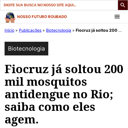
Search
for:
Pular
NOSSO FUTURO ROUBADO
para
Início
»
Publicações
»
Biotecnologia
»
Fiocruz já soltou 200 mil mosquitos antidengue no Rio; saiba como eles agem.
o
conteúdo
Biotecnologia
Fiocruz já soltou 200
mil mosquitos
antidengue no Rio;
saiba como eles
agem.