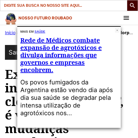
Search
for:
Pular
NOSSO FUTURO ROUBADO
para
Início
»
Publicações
MAIS EM
SAÚDE
»
Saúde
»
Exposição ao inseticida clorpirifos, ou CPF, é vinculada a mudanças cerebrais.
o
Rede de Médicos combate
conteúdo
expansão de agrotóxicos e
Saúde
divulga informações que
governos e empresas
encobrem.
Exposição ao
Os povos fumigados da
inseticida
Argentina estão vendo dia após
clorpirifos, ou CPF,
dia sua saúde se degradar pela
intensa utilização de
é vinculada a
agrotóxicos nos...
mudanças