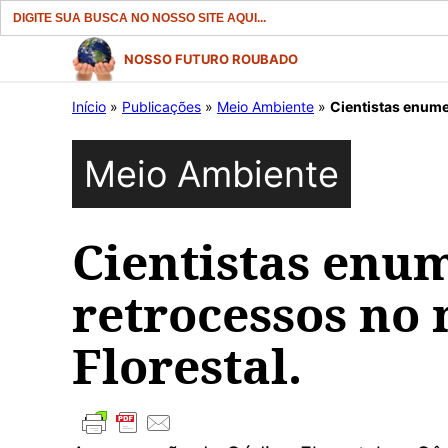
Search
for:
Pular
NOSSO FUTURO ROUBADO
para
Início
»
Publicações
»
Meio Ambiente
»
Cientistas enume
o
conteúdo
Meio Ambiente
Cientistas en
retrocessos no
Florestal.