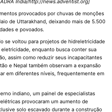
ADRA Índia/http://news.adventist.org]
amentos provocados por chuvas de monções
laio de Uttarakhand, deixando mais de 5.500
idades e povoados.
se voltou para projetos de hidreletricidade
r eletricidade, enquanto busca conter sua
ão, assim como reduzir seus incapacitantes
Butão e Nepal também observam a expansão
riar em diferentes níveis, frequentemente em
rno indiano, um painel de especialistas
drelétricas provocaram um aumento de
clusive solo escavado durante a construção