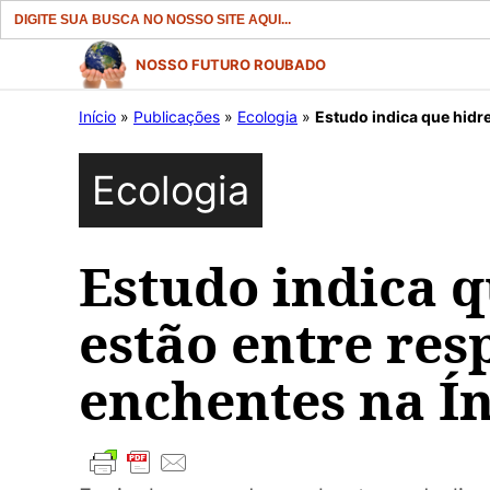
Search
for:
Pular
NOSSO FUTURO ROUBADO
para
Início
»
Publicações
»
Ecologia
»
Estudo indica que hidre
o
conteúdo
Ecologia
Estudo indica q
estão entre res
enchentes na Ín