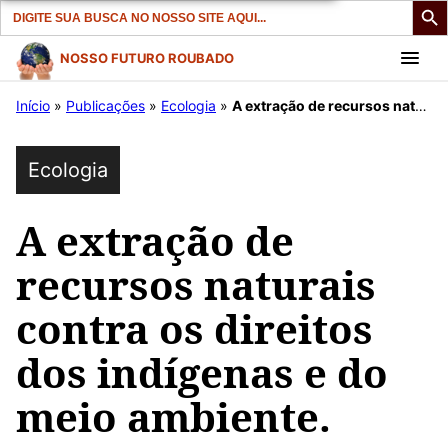
Search
for:
Pular
NOSSO FUTURO ROUBADO
para
Início
»
Publicações
»
Ecologia
»
A extração de recursos naturais contra os direitos dos indígenas e do meio ambiente.
o
conteúdo
Ecologia
A extração de
recursos naturais
contra os direitos
dos indígenas e do
meio ambiente.