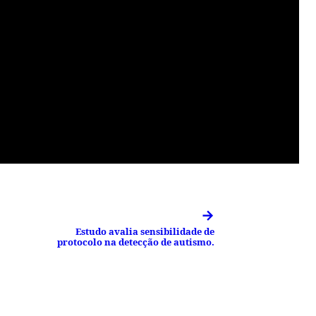
→
Estudo avalia sensibilidade de
protocolo na detecção de autismo.