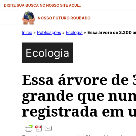
Search
for:
Pular
NOSSO FUTURO ROUBADO
para
Início
»
Publicações
»
Ecologia
»
Essa árvore de 3.200 ano
o
conteúdo
Ecologia
Essa árvore de 
grande que nun
registrada em 