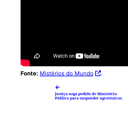
Fonte:
Mistérios do Mundo
.
←
Justiça nega pedido do Ministério
Público para suspender agrotóxicos.