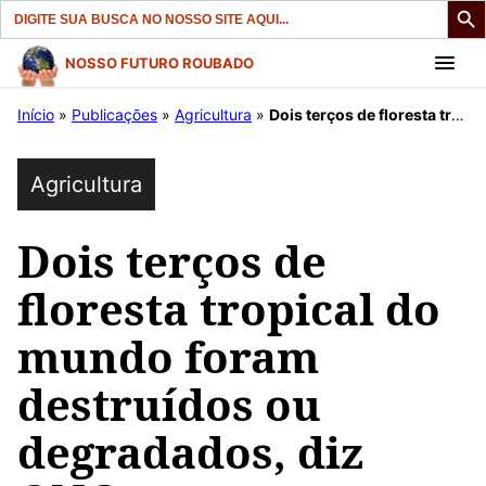
Search
for:
Pular
NOSSO FUTURO ROUBADO
para
Início
»
Publicações
»
Agricultura
»
Dois terços de floresta tropical do mundo foram destruídos ou degradados, diz ONG
o
conteúdo
Agricultura
Dois terços de
floresta tropical do
mundo foram
destruídos ou
degradados, diz