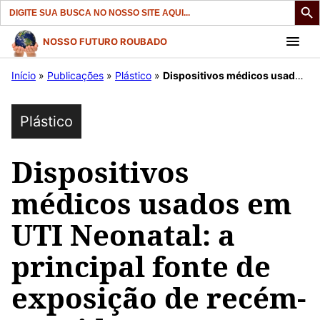
Search
for:
Pular
NOSSO FUTURO ROUBADO
para
Início
»
Publicações
»
Plástico
»
Dispositivos médicos usados ​​em UTI Neonatal: a principal fonte de exposição de recém-nascidos a plastificantes
o
conteúdo
Plástico
Dispositivos
médicos usados ​​em
UTI Neonatal: a
principal fonte de
exposição de recém-