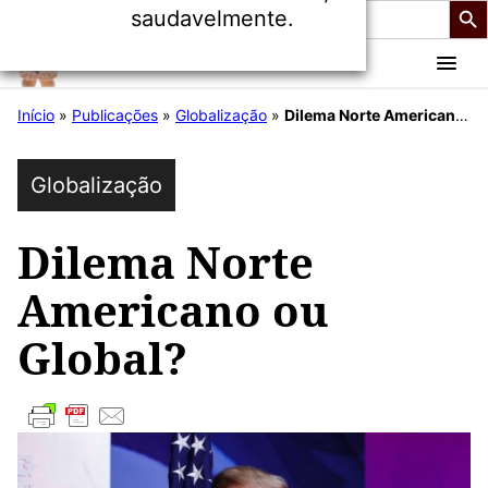
Search
saudavelmente.
for:
Pular
NOSSO FUTURO ROUBADO
para
Início
»
Publicações
»
Globalização
»
Dilema Norte Americano ou Global?
o
conteúdo
Globalização
Dilema Norte
Americano ou
Global?