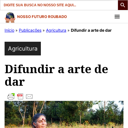
Search
for:
Pular
NOSSO FUTURO ROUBADO
para
Início
»
Publicações
»
Agricultura
»
Difundir a arte de dar
o
conteúdo
Agricultura
Difundir a arte de
dar