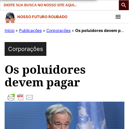
Search
for:
Pular
NOSSO FUTURO ROUBADO
para
Início
»
Publicações
»
Corporações
»
Os poluidores devem pagar
o
conteúdo
Corporações
Os poluidores
devem pagar