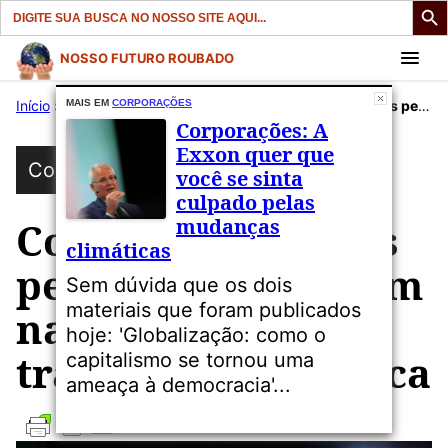
Search
for:
Pular
NOSSO FUTURO ROUBADO
para
Início
»
Publicações
MAIS EM
CORPORAÇÕES
»
Corporações
»
Corporações: CEOs petroleiros alinham narrativa contra transição energética
o
Corporações: A
conteúdo
Exxon quer que
Corporações
você se sinta
culpado pelas
mudanças
Corporações: CEOs
climáticas
petroleiros alinham
Sem dúvida que os dois
materiais que foram publicados
narrativa contra
hoje: 'Globalização: como o
transição energética
capitalismo se tornou uma
ameaça à democracia'...