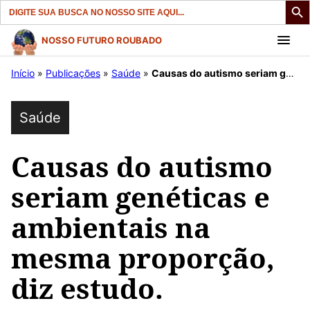
Search
for:
Pular
NOSSO FUTURO ROUBADO
para
Início
»
Publicações
»
Saúde
»
Causas do autismo seriam genéticas e ambientais na mesma proporção, diz estudo.
o
conteúdo
Saúde
Causas do autismo
seriam genéticas e
ambientais na
mesma proporção,
diz estudo.