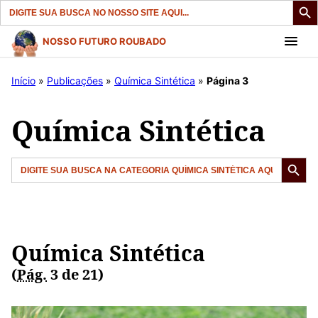
Search
for:
Pular
NOSSO FUTURO ROUBADO
para
o
Início
»
Publicações
»
Química Sintética
»
Página 3
conteúdo
Química Sintética
Search But
Search
for:
Química Sintética
(
Pág.
3 de 21)