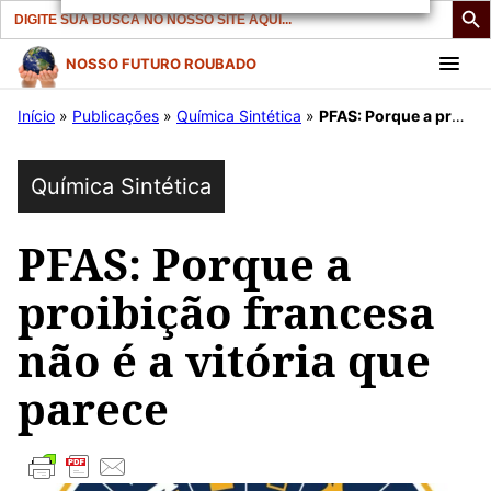
Search
for:
Pular
NOSSO FUTURO ROUBADO
para
Início
»
Publicações
»
Química Sintética
»
PFAS: Porque a proibição francesa não é a vitória que parece
o
conteúdo
Química Sintética
PFAS: Porque a
proibição francesa
não é a vitória que
parece