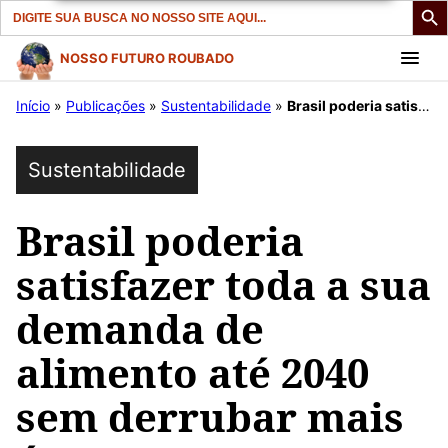
Search
for:
Pular
NOSSO FUTURO ROUBADO
para
Início
»
Publicações
»
Sustentabilidade
»
Brasil poderia satisfazer toda a sua demanda de alimento até 2040 sem derrubar mais árvores.
o
conteúdo
Sustentabilidade
Brasil poderia
satisfazer toda a sua
demanda de
alimento até 2040
sem derrubar mais