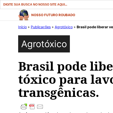
Search
for:
Pular
NOSSO FUTURO ROUBADO
para
Início
»
Publicações
»
Agrotóxico
»
Brasil pode liberar 
o
conteúdo
Agrotóxico
Brasil pode lib
tóxico para lav
transgênicas.