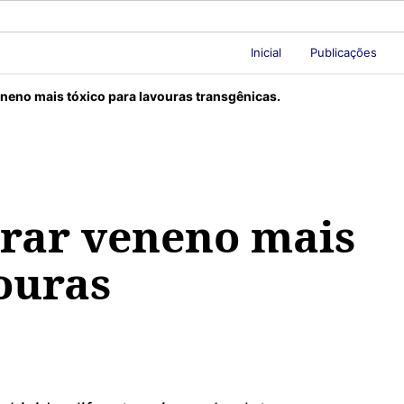
Inicial
Publicações
veneno mais tóxico para lavouras transgênicas.
erar veneno mais
ouras