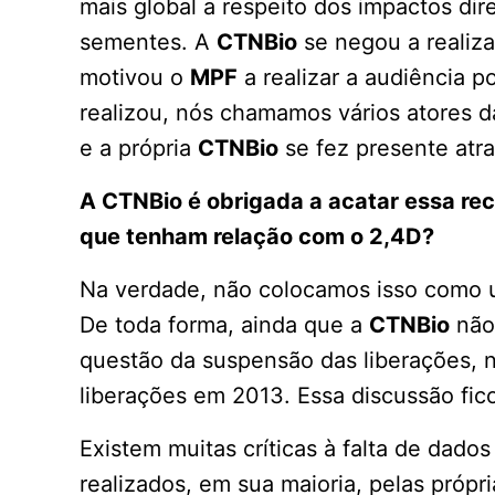
mais global a respeito dos impactos dir
sementes. A
CTNBio
se negou a realizar
motivou o
MPF
a realizar a audiência p
realizou, nós chamamos vários atores da
e a própria
CTNBio
se fez presente atr
A CTNBio é obrigada a acatar essa re
que tenham relação com o 2,4D?
Na verdade, não colocamos isso como 
De toda forma, ainda que a
CTNBio
não
questão da suspensão das liberações, na
liberações em 2013. Essa discussão fic
Existem muitas críticas à falta de dado
realizados, em sua maioria, pelas próp