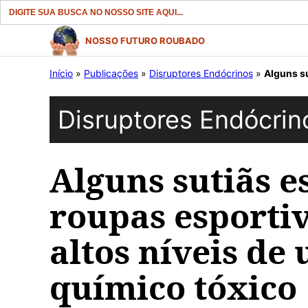
Search
for:
Pular
NOSSO FUTURO ROUBADO
para
Início
»
Publicações
»
Disruptores Endócrinos
»
Alguns sutiãs
o
conteúdo
Disruptores Endócrin
Alguns sutiãs e
roupas esporti
altos níveis de
químico tóxico