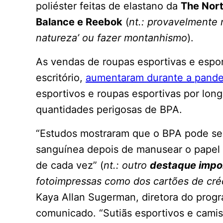
poliéster feitas de elastano da
The Nort
Balance e Reebok
(
nt.: provavelmente m
natureza’ ou fazer montanhismo
).
As vendas de roupas esportivas e esport
escritório,
aumentaram durante a pand
esportivos e roupas esportivas por lon
quantidades perigosas de BPA.
“Estudos mostraram que o BPA pode ser
sanguínea depois de manusear o papel 
de cada vez” (
nt.: outro
destaque impo
fotoimpressas como dos cartões de cré
Kaya Allan Sugerman, diretora do prog
comunicado. “Sutiãs esportivos e camisas