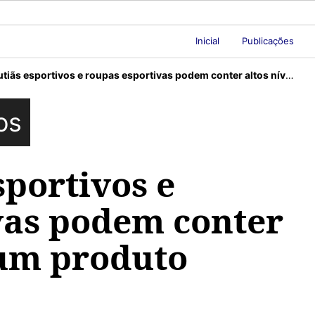
Inicial
Publicações
 esportivos e roupas esportivas podem conter altos níveis de um produto químico tóxico
os
sportivos e
vas podem conter
 um produto