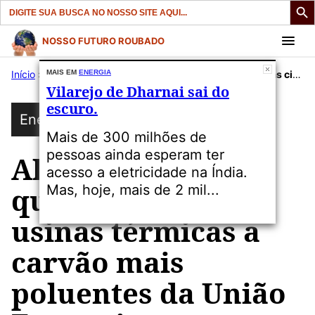
Search
for:
Pular
NOSSO FUTURO ROUBADO
para
Início
»
Publicações
MAIS EM
ENERGIA
»
Energia
»
Alemanha tem quatro das cinco usinas térmicas a carvão mais poluentes da União Europeia.
o
Vilarejo de Dharnai sai do
conteúdo
escuro.
Energia
Mais de 300 milhões de
pessoas ainda esperam ter
Alemanha tem
acesso a eletricidade na Índia.
quatro das cinco
Mas, hoje, mais de 2 mil...
usinas térmicas a
carvão mais
poluentes da União