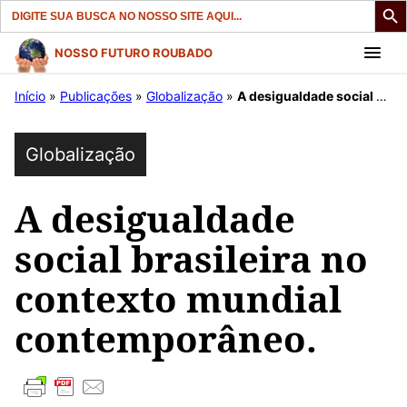
Search
for:
Pular
NOSSO FUTURO ROUBADO
para
Início
»
Publicações
»
Globalização
»
A desigualdade social brasileira no contexto mundial contemporâneo.
o
conteúdo
Globalização
A desigualdade
social brasileira no
contexto mundial
contemporâneo.