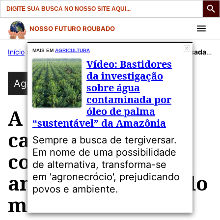
Search
for:
Pular
NOSSO FUTURO ROUBADO
para
Início
»
Publicações
MAIS EM
AGRICULTURA
»
Agricultura
»
A poluição do ar causada pelo confinamento animal, provocando mortes
o
Vídeo: Bastidores
conteúdo
da investigação
Agricultura
sobre água
contaminada por
óleo de palma
A poluição do ar
“sustentável” da Amazônia
causada pelo
Sempre a busca de tergiversar.
Em nome de uma possibilidade
confinamento
de alternativa, transforma-se
animal, provocando
em 'agronecrócio', prejudicando
povos e ambiente.
mortes