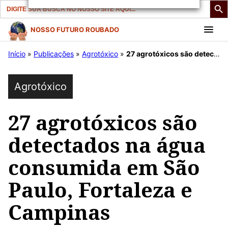
Search
for:
Pular
NOSSO FUTURO ROUBADO
para
Início
»
Publicações
»
Agrotóxico
»
27 agrotóxicos são detectados na água consumida em São Paulo, Fortaleza e Campinas
o
conteúdo
Agrotóxico
27 agrotóxicos são
detectados na água
consumida em São
Paulo, Fortaleza e
Campinas