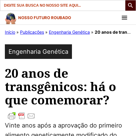
Search
for:
Pular
NOSSO FUTURO ROUBADO
para
Início
»
Publicações
»
Engenharia Genética
»
20 anos de transgênicos: há o que comemorar?
o
conteúdo
Engenharia Genética
20 anos de
transgênicos: há o
que comemorar?
Vinte anos após a aprovação do primeiro
alimento geneticamente modificado do