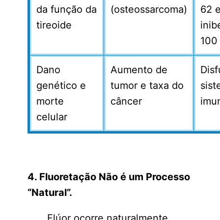
da função da
(osteossarcoma)
62 
tireoide
inib
100
Dano
Aumento de
Dis
genético e
tumor e taxa do
sis
morte
câncer
imu
celular
4. Fluoretação Não é um Processo
“Natural”.
Flúor ocorre naturalmente