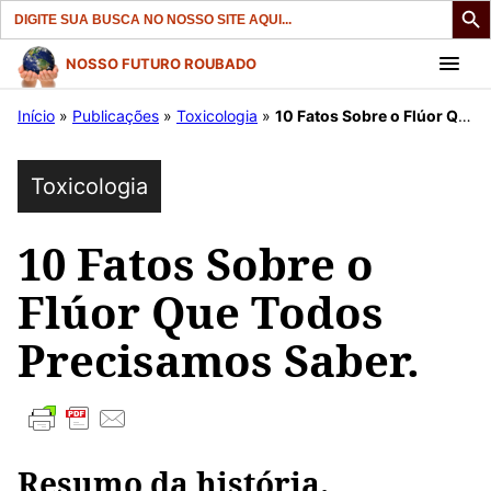
Search
for:
Pular
NOSSO FUTURO ROUBADO
para
Início
»
Publicações
»
Toxicologia
»
10 Fatos Sobre o Flúor Que Todos Precisamos Saber.
o
conteúdo
Toxicologia
10 Fatos Sobre o
Flúor Que Todos
Precisamos Saber.
Resumo da história.