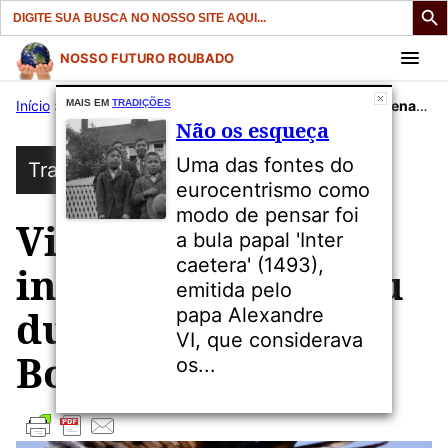
Search
for:
Pular
NOSSO FUTURO ROUBADO
para
Início
»
Publicações
MAIS EM
TRADIÇÕES
»
Tradições
»
Violência contra indígenas explodiu durante era Bolsonaro
o
Não os esqueça
conteúdo
Uma das fontes do
Tradições
eurocentrismo como
modo de pensar foi
Violência contra
a bula papal 'Inter
caetera' (1493),
indígenas explodiu
emitida pelo
durante era
papa Alexandre
VI, que considerava
Bolsonaro
os...