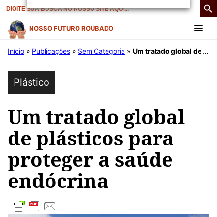
Search
for:
Pular
NOSSO FUTURO ROUBADO
para
Início
»
Publicações
»
Sem Categoria
»
Um tratado global de plásticos para proteger a saúde endócrina
o
conteúdo
Plástico
Um tratado global
de plásticos para
proteger a saúde
endócrina