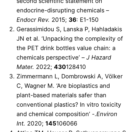
second scientific statement on
endocrine-disrupting chemicals –
Endocr Rev.
2015;
36
: E1-150
Gerassimidou S, Lanska P, Hahladakis
JN et al. ‘Unpacking the complexity of
the PET drink bottles value chain: a
chemicals perspective’ –
J Hazard
Mater.
2022;
430
128410
Zimmermann L, Dombrowski A, Völker
C, Wagner M. ‘Are bioplastics and
plant-based materials safer than
conventional plastics? In vitro toxicity
and chemical composition’ -.
Environ
Int.
2020;
145
106066