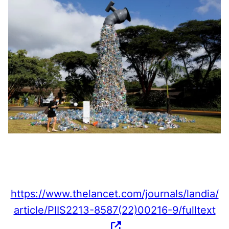
https://www.thelancet.com/journals/landia/
article/PIIS2213-8587(22)00216-9/fulltext