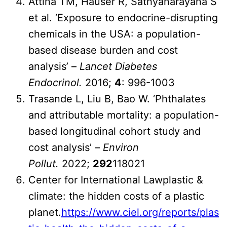
Attina TM, Hauser R, Sathyanarayana S
et al. ‘Exposure to endocrine-disrupting
chemicals in the USA: a population-
based disease burden and cost
analysis’ –
Lancet Diabetes
Endocrinol.
2016;
4
: 996-1003
Trasande L, Liu B, Bao W. ‘Phthalates
and attributable mortality: a population-
based longitudinal cohort study and
cost analysis’ –
Environ
Pollut.
2022;
292
118021
Center for International Lawplastic &
climate: the hidden costs of a plastic
planet.
https://www.ciel.org/reports/plas