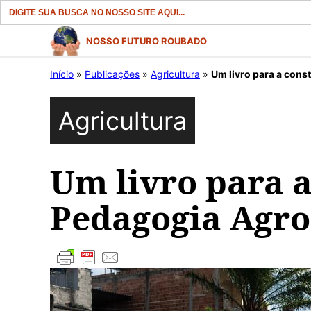
Search
for:
Pular
NOSSO FUTURO ROUBADO
para
Início
»
Publicações
»
Agricultura
»
Um livro para a con
o
conteúdo
Agricultura
Um livro para 
Pedagogia Agro