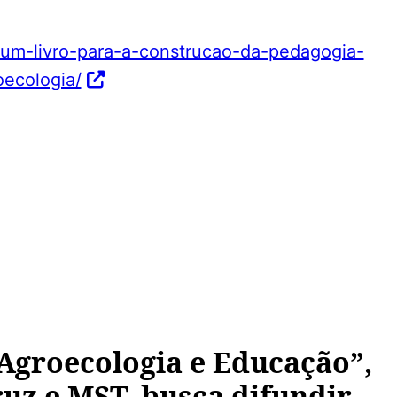
e/um-livro-para-a-construcao-da-pedagogia-
oecologia/
Agroecologia e Educação”,
uz e MST, busca difundir