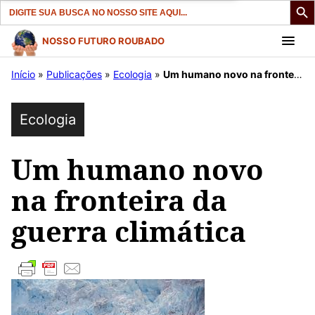
Search
for:
Pular
NOSSO FUTURO ROUBADO
para
Início
»
Publicações
»
Ecologia
»
Um humano novo na fronteira da guerra climática
o
conteúdo
Ecologia
Um humano novo
na fronteira da
guerra climática