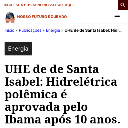
Search
for:
Pular
NOSSO FUTURO ROUBADO
para
Início
»
Publicações
»
Energia
»
UHE de de Santa Isabel: Hidrelétrica polêmica é aprovada pelo Ibama após 10 anos.
o
conteúdo
Energia
UHE de de Santa
Isabel: Hidrelétrica
polêmica é
aprovada pelo
Ibama após 10 anos.