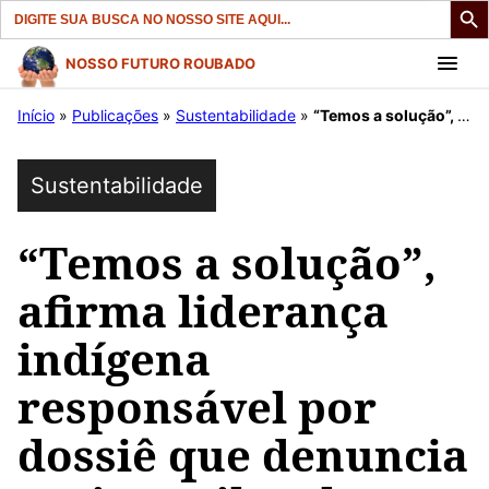
Search
for:
Pular
NOSSO FUTURO ROUBADO
para
Início
»
Publicações
»
Sustentabilidade
»
“Temos a solução”, afirma liderança indígena responsável por dossiê que denuncia garimpo ilegal
o
conteúdo
Sustentabilidade
“Temos a solução”,
afirma liderança
indígena
responsável por
dossiê que denuncia