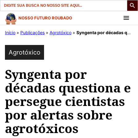
Search
for:
Pular
NOSSO FUTURO ROUBADO
para
Início
»
Publicações
»
Agrotóxico
»
Syngenta por décadas questiona e persegue cientistas por alertas sobre agrotóxicos
o
conteúdo
Agrotóxico
Syngenta por
décadas questiona e
persegue cientistas
por alertas sobre
agrotóxicos