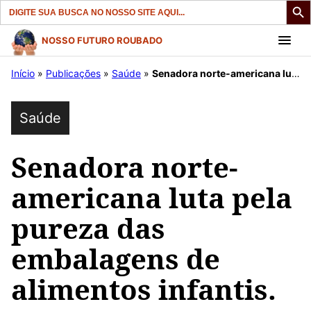
Search
for:
Pular
NOSSO FUTURO ROUBADO
para
Início
»
Publicações
»
Saúde
»
Senadora norte-americana luta pela pureza das embalagens de alimentos infantis.
o
conteúdo
Saúde
Senadora norte-
americana luta pela
pureza das
embalagens de
alimentos infantis.