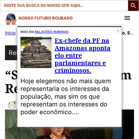
Search
for:
Pular
NOSSO FUTURO ROUBADO
para
Início
»
Publicações
MAIS EM
RELAÇÕES HUMANAS
»
Relações Humanas
»
“Sem Expiação, Sem Reparação”
o
Ex-chefe da PF na
conteúdo
Amazonas aponta
Relações Humanas
elo entre
parlamentares e
criminosos.
“Sem Expiação, Sem
Hoje elegemos não mais quem
Reparação”
representaria os interesses da
população, mas sim os que
representam os interesses do
poder econômico....