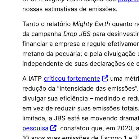
nossas estimativas de emissões.
Tanto o relatório
Mighty Earth
quanto n
da campanha
Drop JBS
para desinvesti
financiar a empresa e regule efetivam
metano da pecuária; e pela divulgação 
independente de suas declarações de
A IATP
criticou fortemente
uma métric
redução da “intensidade das emissões”
divulgar sua eficiência – medindo e red
em vez de reduzir suas emissões totai
limitada, a JBS está se movendo drama
pesquisa
constatou que, em 2020, 
10 anos suas emissões de Escopo 1 e 2,