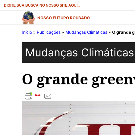
Search
for:
Pular
NOSSO FUTURO ROUBADO
para
Início
»
Publicações
»
Mudanças Climáticas
»
O grande g
o
conteúdo
Mudanças Climáticas
O grande green