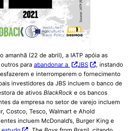
amanhã (22 de abril), a IATP apóia as
 outros para
abandonar a
JBS
, instando
 desfazerem e interromperem o fornecimento
ipais investidores da JBS incluem o banco de
estora de ativos
BlackRock
e os bancos
entes da empresa no setor de varejo incluem
r, Costco, Tesco, Walmart e Ahold
lientes incluem McDonald’s, Burger King e
o estudo
,
The Boys from Brazil
, citando