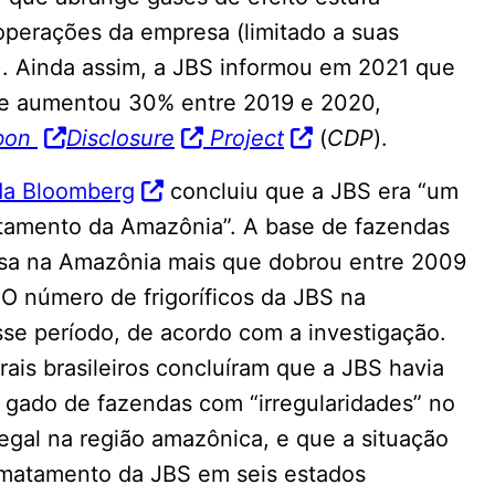
 operações da empresa (limitado a suas
). Ainda assim, a JBS informou em 2021 que
de aumentou 30% entre 2019 e 2020,
bon
Disclosure
Project
(
CDP
).
da Bloomberg
concluiu que a JBS era “um
tamento da Amazônia”. A base de fazendas
esa na Amazônia mais que dobrou entre 2009
 O número de frigoríficos da JBS na
e período, de acordo com a investigação.
ais brasileiros concluíram que a JBS havia
gado de fazendas com “irregularidades” no
legal na região amazônica, e que a situação
smatamento da JBS em seis estados