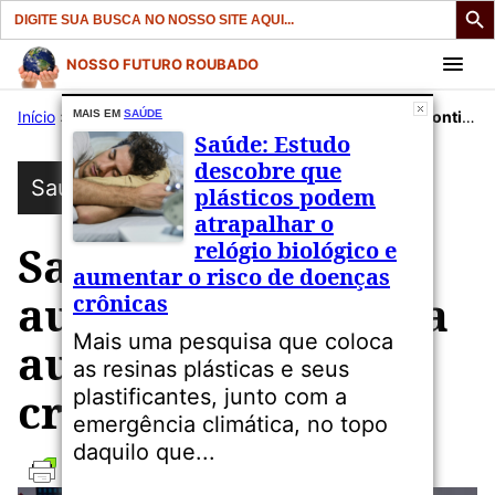
Search
for:
Pular
NOSSO FUTURO ROUBADO
para
Início
»
Publicações
MAIS EM
SAÚDE
»
Saúde
»
Saúde: Taxa de autismo continua a aumentar entre crianças, nos EUA
o
Saúde: Estudo
conteúdo
descobre que
Saúde
plásticos podem
atrapalhar o
relógio biológico e
Saúde: Taxa de
aumentar o risco de doenças
autismo continua a
crônicas
Mais uma pesquisa que coloca
aumentar entre
as resinas plásticas e seus
crianças, nos EUA
plastificantes, junto com a
emergência climática, no topo
daquilo que...