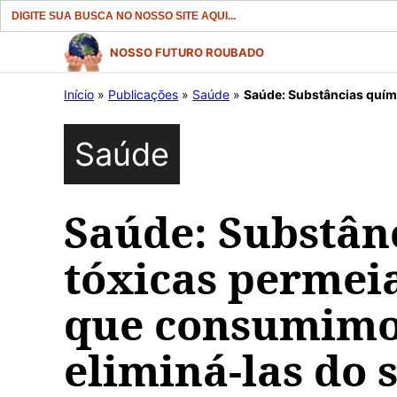
Search
for:
Pular
NOSSO FUTURO ROUBADO
para
Início
»
Publicações
»
Saúde
»
Saúde: Substâncias químicas tóxic
o
conteúdo
Saúde
Saúde: Substân
tóxicas permei
que consumimo
eliminá-las do 