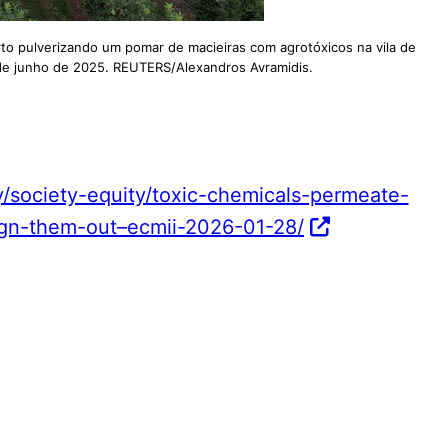
rto pulverizando um pomar de macieiras com agrotóxicos na vila de
2 de junho de 2025. REUTERS/Alexandros Avramidis.
y/society-equity/toxic-chemicals-permeate-
gn-them-out–ecmii-2026-01-28/