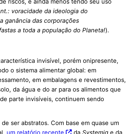
de riscos, e ainda menos tendo seu uso
(
nt.: voracidade da ideologia do
 a ganância das corporações
fastas a toda a população do Planeta!
).
racterística invisível, porém onipresente,
do o sistema alimentar global: em
essamento, em embalagens e revestimentos,
lo, da água e do ar para os alimentos que
e parte invisíveis, continuem sendo
e de ser abstratos. Com base em quase um
al,
um relatório recente
da
Systemiq
e da