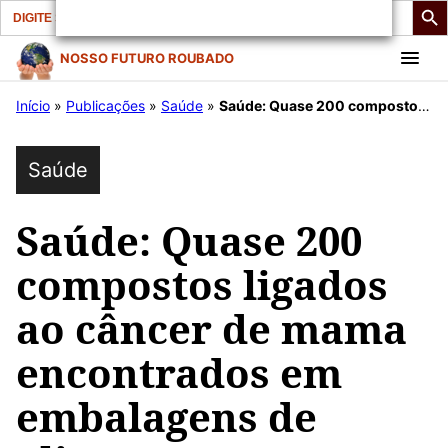
Search
for:
Pular
NOSSO FUTURO ROUBADO
para
Início
»
Publicações
»
Saúde
»
Saúde: Quase 200 compostos ligados ao câncer de mama encontrados em embalagens de alimentos e utensílios de mesa
o
conteúdo
Saúde
Saúde: Quase 200
compostos ligados
ao câncer de mama
encontrados em
embalagens de