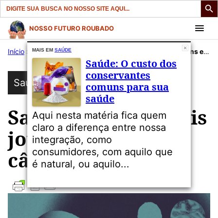
Search
for:
Pular
NOSSO FUTURO ROUBADO
para
Início
»
Publicações
MAIS EM
SAÚDE
»
Saúde
»
Saúde: Por que mais jovens estão tendo câncer?
o
Saúde: O custo dos
conteúdo
conservantes
Saúde
comuns para sua
saúde
Saúde: Por que mais
Aqui nesta matéria fica quem
claro a diferença entre nossa
jovens estão tendo
integração, como
consumidores, com aquilo que
câncer?
é natural, ou aquilo...