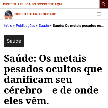
Search
for:
Pular
NOSSO FUTURO ROUBADO
para
Início
»
Publicações
»
Saúde
»
Saúde: Os metais pesados ​​ocultos que danificam seu cérebro – e de onde eles vêm.
o
conteúdo
Saúde
Saúde: Os metais
pesados ​​ocultos que
danificam seu
cérebro – e de onde
eles vêm.