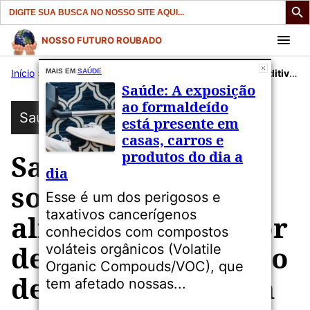
Search
for:
Pular
NOSSO FUTURO ROUBADO
para
Início
»
Publicações
MAIS EM
SAÚDE
»
Saúde
»
Saúde: Destaque sobre aditivo alimentar causador de câncer enquanto defensores exigem que FDA proíba o corante vermelho 3
o
Saúde: A exposição
conteúdo
ao formaldeído
Saúde
está presente em
casas, carros e
produtos do dia a
Saúde: Destaque
dia
sobre aditivo
Esse é um dos perigosos e
taxativos cancerígenos
alimentar causador
conhecidos com compostos
de câncer enquanto
voláteis orgânicos (Volatile
Organic Compouds/VOC), que
defensores exigem
tem afetado nossas...