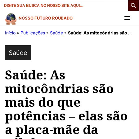
Search
for:
Pular
NOSSO FUTURO ROUBADO
para
Início
»
Publicações
»
Saúde
»
Saúde: As mitocôndrias são mais do que potências – elas são a placa-mãe da célula
o
conteúdo
Saúde
Saúde: As
mitocôndrias são
mais do que
potências – elas são
a placa-mãe da