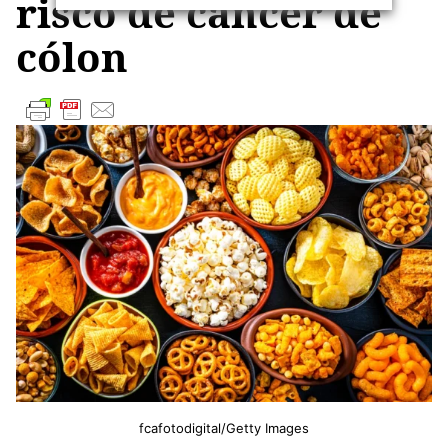
risco de câncer de
cólon
fcafotodigital/Getty Images