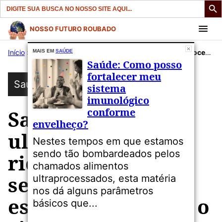
Search
for:
Pular
NOSSO FUTURO ROUBADO
para
Início
»
Publicações
MAIS EM
SAÚDE
»
Saúde
»
Saúde: Alimentos ultraprocessados ​​ricos em óleos de sementes podem estar aumentando o risco de câncer de cólon
o
Saúde: Como posso
conteúdo
fortalecer meu
Saúde
sistema
imunológico
conforme
Saúde: Alimentos
envelheço?
ultraprocessados ​​
Nestes tempos em que estamos
sendo tão bombardeados pelos
ricos em óleos de
chamados alimentos
sementes podem
ultraprocessados, esta matéria
nos dá alguns parâmetros
estar aumentando o
básicos que...